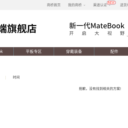
商桥首页
我的商桥
渠道认证
进货
ok
平板专区
穿戴装备
配件
|
时间
抱歉，没有找到相关的方案!